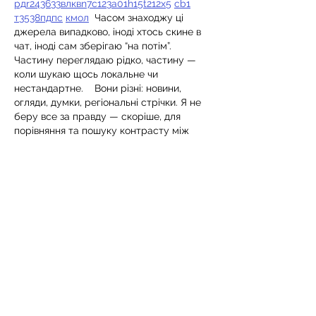
рд
r24
36
33
вл
кв
n7
c123
a01
h15
t21
2x5
cb1
т
35
38
пд
пс
км
ол
  Часом знаходжу ці 
джерела випадково, іноді хтось скине в 
чат, іноді сам зберігаю “на потім”. 
Частину переглядаю рідко, частину — 
коли шукаю щось локальне чи 
нестандартне.    Вони різні: новини, 
огляди, думки, регіональні стрічки. Я не 
беру все за правду — скоріше, для 
порівняння та пошуку контрасту між 
подачею.  Можливо, хтось іще знайде 
серед них щось цікаве або принаймні 
нове. Головне — мати з чого обирати. 
Like
Reply
Роман Головко
Jun 28
Часом знаходжу ці джерела випадково, 
іноді хтось скине в чат, іноді сам 
зберігаю “на потім”. Частину переглядаю 
рідко, частину — коли шукаю щось 