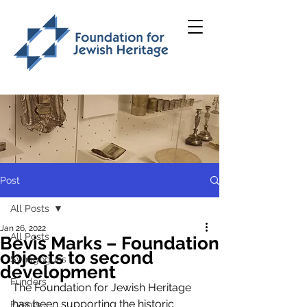
Post
All Posts
Jan 26, 2022
All Posts
Bevis Marks – Foundation
objects to second
Synagogues
development
Funders
The Foundation for Jewish Heritage 
has been supporting the historic 
Events