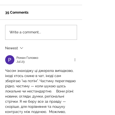
35 Comments
Stunning Princes Road
£6 million for 
Write a comment...
Synagogue!
Project!
Newest
Роман Головко
Jul 23
Часом знаходжу ці джерела випадково, 
іноді хтось скине в чат, іноді сам 
зберігаю “на потім”. Частину переглядаю 
рідко, частину — коли шукаю щось 
локальне чи нестандартне.    Вони різні: 
новини, огляди, думки, регіональні 
стрічки. Я не беру все за правду — 
скоріше, для порівняння та пошуку 
контрасту між подачею.  Можливо, 