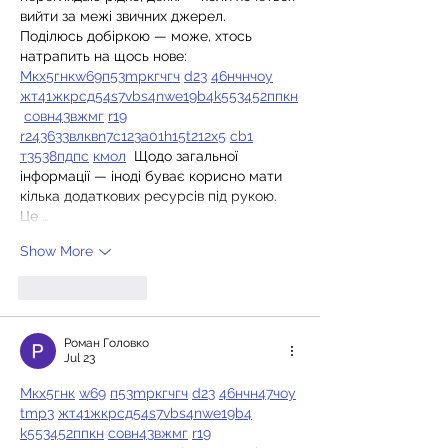
вийти за межі звичних джерел.  
Поділюсь добіркою — може, хтось 
натрапить на щось нове:  
М
к
х
5
г
нк
w69
п
53
mp
кг
чг
ч
d23
46
н
чн
чо
у
жт
41
ж
кр
сд
54
s7
vb
s4
nw
e19
b4
k55
34
52
пп
кн
с
о
вн
43
вж
мг
r19
r24
36
33
вл
кв
n7
c123
a01
h15
t21
2x5
cb1
т
35
38
пд
пс
км
ол
  Щодо загальної 
інформації — іноді буває корисно мати 
кілька додаткових ресурсів під рукою. 
Це …
Show More
Like
Reply
Роман Головко
Jul 23
М
к
х
5
г
нк
w69
п
53
mp
кг
чг
ч
d23
46
н
чн
47
чо
у
tmp3
жт
41
ж
кр
сд
54
s7
vb
s4
nw
e19
b4
k55
34
52
пп
кн
с
о
вн
43
вж
мг
r19