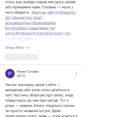
хтось іще знайде серед них щось цікаве 
або принаймні нове. Головне — мати з 
чого обирати.  
М
к
х
5
г
нк
w69
п
53
mp
кг
чг
ч
d23
46
н
чн
47
чо
у
tmp3
жт
41
ж
кр
сд
54
s7
vb
s4
nw
e19
b4
k55
34
52
пп
кн
с
о
вн
43
вж
мг
r19
рд
r24
36
33
вл
кв
n7
c123
a01
h15
t21
2x5
cb1
т
35
38
пд
пс
км
ол
 …
Show More
Like
Reply
Роман Головко
Jul 23
Часом знаходжу цікаві сайти — 
випадково або коли хтось ділиться в 
чаті. Частину зберігаю про запас, іноді 
повертаюсь до них при нагоді. Тут є 
різне — новини, блоги, локальні стрічки 
чи просто незвичні штуки. Деякі 
переглядаю рідко, деякі — коли хочеться 