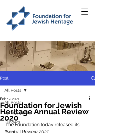
Post
All Posts
Feb 17, 2021
All Posts
Foundation for Jewish
Heritage Annual Review
Synagogues
2020
Funders
The Foundation today released its 
Annual Review 2020.
Events