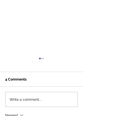
4 Comments
Read our 2025 Annual
Stunning Princ
Write a comment...
Review
Synagogue!
Newest