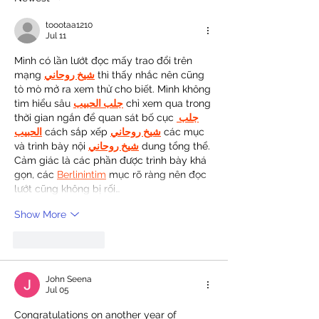
toootaa1210
Jul 11
Mình có lần lướt đọc mấy trao đổi trên 
mạng 
شيخ روحاني
 thì thấy nhắc nên cũng 
tò mò mở ra xem thử cho biết. Mình không 
tìm hiểu sâu 
جلب الحبيب
 chỉ xem qua trong 
thời gian ngắn để quan sát bố cục 
جلب 
الحبيب
 cách sắp xếp 
شيخ روحاني
 các mục 
và trình bày nội 
شيخ روحاني
 dung tổng thể. 
Cảm giác là các phần được trình bày khá 
gọn, các 
Berlinintim
 mục rõ ràng nên đọc 
lướt cũng không bị rối…
Show More
Like
Reply
John Seena
Jul 05
Congratulations on another year of 