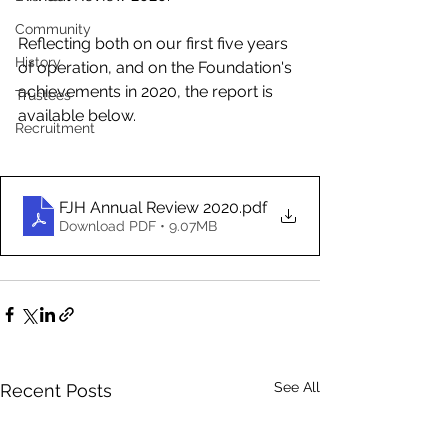
Community
Reflecting both on our first five years 
History
of operation, and on the Foundation's 
achievements in 2020, the report is 
Trustees
available below.
Recruitment
FJH Annual Review 2020
.pdf
Download PDF • 9.07MB
See All
Recent Posts